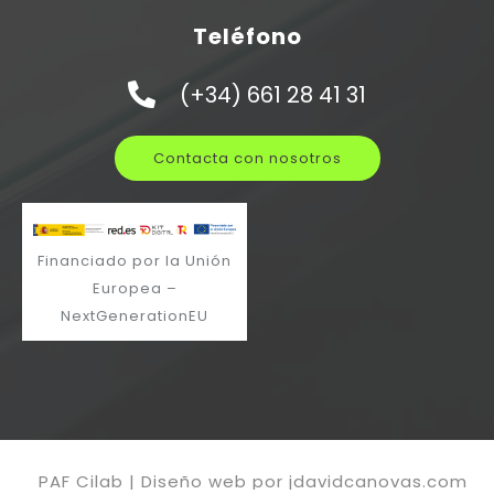
Teléfono
(+34) 661 28 41 31
Contacta con nosotros
Financiado por la Unión
Europea –
NextGenerationEU
PAF Cilab | Diseño web por jdavidcanovas.com